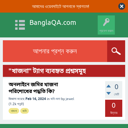
আমাদের ওয়েবসাইটে আপনাকে স্বাগতম!
BanglaQA.com
প্রবেশ করুন
আপনার প্রশ্ন করুন
"খাজনা" ট্যাগ ব্যবহৃত প্রশ্নসমূহ
অনলাইনে জমির খাজনা
0
পরিশোধের পদ্ধতি কি?
ভোট
Feb 16, 2024
জিজ্ঞাসা করেছে
in
জমি-জমা
by
jewel
0
(
1.2k
পয়েন্ট)
খাজনা
জমি
উত্তর