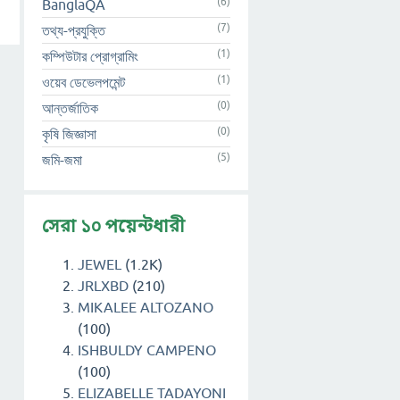
(6)
BanglaQA
(7)
তথ্য-প্রযুক্তি
(1)
কম্পিউটার প্রোগ্রামিং
(1)
ওয়েব ডেভেলপমেন্ট
(0)
আন্তর্জাতিক
(0)
কৃষি জিজ্ঞাসা
(5)
জমি-জমা
সেরা ১০ পয়েন্টধারী
JEWEL
(1.2K)
JRLXBD
(210)
MIKALEE ALTOZANO
(100)
ISHBULDY CAMPENO
(100)
ELIZABELLE TADAYONI