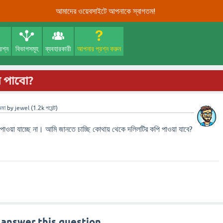
আমাদের ওয়েবসাইটে আপনাকে স্বাগতম!
রশ্ন
বিভাগসমূহ
ব্যবহারকারী
আপনার প্রশ্ন করুন
 পাবো?
জমা
by
jewel
(
1.2k
পয়েন্ট)
াওয়া যাচ্ছে না। আমি জানতে চাচ্ছি কোথায় থেকে দলিলটির কপি পাওয়া যাবে?
 answer this question.