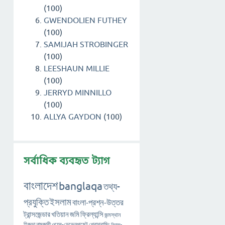
(100)
GWENDOLIEN FUTHEY
(100)
SAMIJAH STROBINGER
(100)
LEESHAUN MILLIE
(100)
JERRYD MINNILLO
(100)
ALLYA GAYDON
(100)
সর্বাধিক ব্যবহৃত ট্যাগ
বাংলাদেশ
banglaqa
তথ্য-
প্রযুক্তি
ইসলাম
বাংলা-প্রশ্ন-উত্তর
ট্রান্সজেন্ডার
খতিয়ান
জমি
ফ্রিল্যান্সি
জন্মস্থান
হিজড়া
নামজারী
ওয়েব-ডেভেলপমেন্ট
প্রোগ্রামিং
সিরাজ-