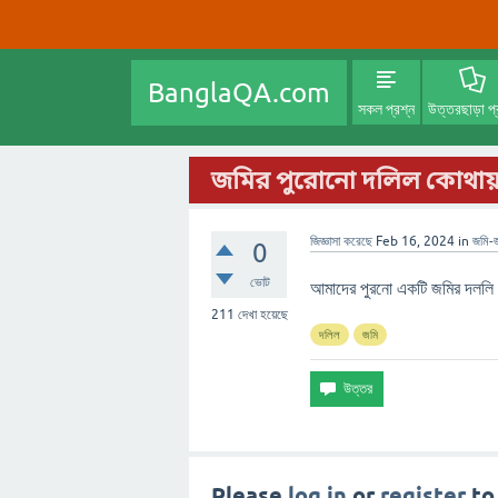
BanglaQA.com
সকল প্রশ্ন
উত্তরছাড়া প্
জমির পুরোনো দলিল কোথায়
জিজ্ঞাসা করেছে
Feb 16, 2024
in
জমি-
0
ভোট
আমাদের পুরনো একটি জমির দললি প
211
দেখা হয়েছে
দলিল
জমি
Please
log in
or
register
to