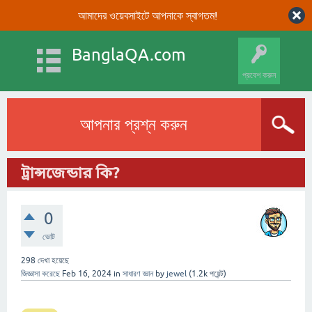
আমাদের ওয়েবসাইটে আপনাকে স্বাগতম!
BanglaQA.com
প্রবেশ করুন
আপনার প্রশ্ন করুন
ট্রান্সজেন্ডার কি?
0
ভোট
298
দেখা হয়েছে
জিজ্ঞাসা করেছে
Feb 16, 2024
in
সাধারণ জ্ঞান
by
jewel
(
1.2k
পয়েন্ট)