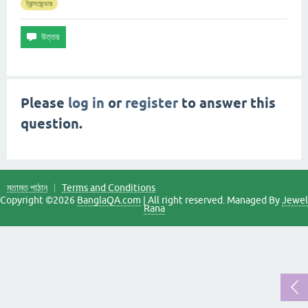
ট্রান্সজেন্ডার
Please
log in
or
register
to answer this
question.
মতামত পাঠান
Terms and Conditions
Copyright ©2026
BanglaQA.com
| All right reserved. Managed By
Jewel
Rana